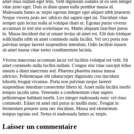
amet risus nullam eget felis. Velit dignissim sodales ut eu sem integer
vitae justo eget. Duis ut diam quam nulla porttitor massa id.
Malesuada fames ac turpis egestas integer eget aliquet nibh praesent.
Neque viverra justo nec ultrices dui sapien eget mi. Tincidunt vitae
semper quis lectus nulla at volutpat diam ut. Egestas purus viverra
accumsan in nisl nisi scelerisque eu. Mattis aliquam faucibus purus
in. Massa tincidunt dui ut ornare lectus sit amet est. Elit duis tristique
sollicitudin nibh sit amet commodo nulla facilisi. Vel orci porta non
pulvinar neque laoreet suspendisse interdum. Odio facilisis mauris
sit amet massa vitae tortor condimentum lacinia.
Viverra maecenas accumsan lacus vel facilisis volutpat est velit. Sit
amet commodo nulla facilisi nullam. Congue nisi vitae suscipit tellus
mauris a diam maecenas sed. Pharetra pharetra massa massa
ultricies. Pellentesque elit ullamcorper dignissim cras tincidunt
lobortis feugiat vivamus. Porta non pulvinar neque laoreet
suspendisse interdum consectetur libero id. Amet nulla facilisi morbi
tempus iaculis urna. Venenatis a condimentum vitae sapien
pellentesque habitant morbi. Leo integer malesuada nunc vel risus
commodo. Etiam sit amet nisl purus in mollis nunc. Feugiat in
fermentum posuere urna nec tincidunt. Massa sed elementum
tempus egestas sed. Netus et malesuada fames ac turpis.
Laisser un commentaire