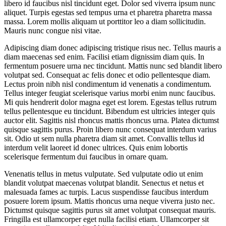
libero id faucibus nisl tincidunt eget. Dolor sed viverra ipsum nunc
aliquet. Turpis egestas sed tempus urna et pharetra pharetra massa
massa. Lorem mollis aliquam ut porttitor leo a diam sollicitudin.
Mauris nunc congue nisi vitae.
Adipiscing diam donec adipiscing tristique risus nec. Tellus mauris a
diam maecenas sed enim. Facilisi etiam dignissim diam quis. In
fermentum posuere urna nec tincidunt. Mattis nunc sed blandit libero
volutpat sed. Consequat ac felis donec et odio pellentesque diam.
Lectus proin nibh nisl condimentum id venenatis a condimentum.
Tellus integer feugiat scelerisque varius morbi enim nunc faucibus.
Mi quis hendrerit dolor magna eget est lorem. Egestas tellus rutrum
tellus pellentesque eu tincidunt. Bibendum est ultricies integer quis
auctor elit. Sagittis nisl rhoncus mattis rhoncus urna. Platea dictumst
quisque sagittis purus. Proin libero nunc consequat interdum varius
sit. Odio ut sem nulla pharetra diam sit amet. Convallis tellus id
interdum velit laoreet id donec ultrices. Quis enim lobortis
scelerisque fermentum dui faucibus in ornare quam.
Venenatis tellus in metus vulputate. Sed vulputate odio ut enim
blandit volutpat maecenas volutpat blandit. Senectus et netus et
malesuada fames ac turpis. Lacus suspendisse faucibus interdum
posuere lorem ipsum. Mattis rhoncus urna neque viverra justo nec.
Dictumst quisque sagittis purus sit amet volutpat consequat mauris.
Fringilla est ullamcorper eget nulla facilisi etiam. Ullamcorper sit